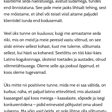
käsitleme seda naeratusega, avatud südamega, tundes
end õnnistatuna. See pole meie jaoks lihtsalt tehing, sest
me mõistame, et ühel või teisel viisil aitame paljudel
klientidel tunda end kodusemalt.
Veel üks tunne on kuuluvus; kuigi me armastame seda
riiki, mis on meid ja meie peresid vastu võtnud, on see
siiski erinev sellest kohast, kust me tuleme, sõltumata
sellest, kui hästi sa kohaned. Seetõttu on töö käsi-käes
Latino kogukonnaga, üksteist toetades ja austades, olnud
võtmetähtsusega. Oleme selle aja jooksul õppinud, et
koos oleme tugevamad.
Üks mitte nii positiivne tunne, mida me ei saa vältida, on
kurbus; näha, et paljud latino ettevõtted, mis alustasid
kaasaegsel ajal koos meiega – kaasalaste, sõprade ja isegi
konkurentidena – pidid erinevatel põhjustel oma uksed
sulgema. Ma võin vaid öelda, et pole lihtne olla sõltumatu