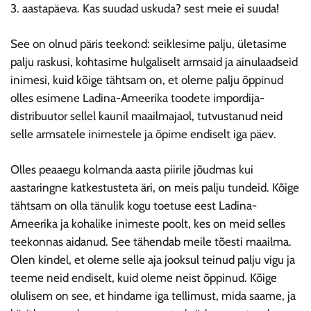
3. aastapäeva. Kas suudad uskuda? sest meie ei suuda!
See on olnud päris teekond: seiklesime palju, ületasime
palju raskusi, kohtasime hulgaliselt armsaid ja ainulaadseid
inimesi, kuid kõige tähtsam on, et oleme palju õppinud
olles esimene Ladina-Ameerika toodete impordija-
distribuutor sellel kaunil maailmajaol, tutvustanud neid
selle armsatele inimestele ja õpime endiselt iga päev.
Olles peaaegu kolmanda aasta piirile jõudmas kui
aastaringne katkestusteta äri, on meis palju tundeid. Kõige
tähtsam on olla tänulik kogu toetuse eest Ladina-
Ameerika ja kohalike inimeste poolt, kes on meid selles
teekonnas aidanud. See tähendab meile tõesti maailma.
Olen kindel, et oleme selle aja jooksul teinud palju vigu ja
teeme neid endiselt, kuid oleme neist õppinud. Kõige
olulisem on see, et hindame iga tellimust, mida saame, ja