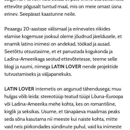
ettevõte põgusalt tuntud maal, mis on meie omast üsna
erinev. Seepärast kaastunne neile.
Peaaegu 20-aastase välismaal ja erinevates riikides
elamise kogemuse jooksul oleme jõudnud järeldusele, et
enamik latino inimesi on andekad, töökad ja ausad.
Seetõttu otsustasime, et et panustada kogukonda ja
Ladina-Ameerikaga seotud ettevõtetesse, teeme selle
blogi ja ruumi, nimega
LATIN LOVER
nende projektide
tutvustamiseks ja väljapanekuks.
LATIN LOVER
internetis on aegunud tähendusega; muu
hulgas võib leida: stereotüüp teatud tüüpi Lõuna-Euroopa
või Ladina-Ameerika mehe kohta, kes on romantiline,
kirglik ja seksikas. Usume, et tänapäeva maailmas peaks
seda sõna kasutama nii meeste kui naiste kohta, mitte
vaid neis piirkondades sündinute puhul, vaid ka inimeste