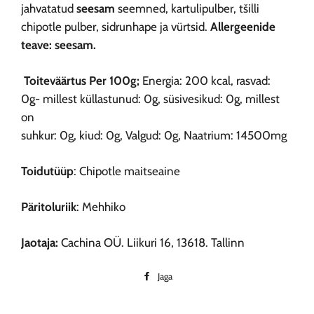
jahvatatud
seesam
seemned, kartulipulber, tšilli
chipotle pulber, sidrunhape ja vürtsid.
Allergeenide
teave: seesam.
Toiteväärtus
Per
100g;
Energia:
200 kcal,
rasvad:
0g-
millest küllastunud:
0g,
süsivesikud:
0g,
millest
on
suhkur:
0g,
kiud:
0g,
Valgud:
0g,
Naatrium:
14500mg
Toidutüüp
: Chipotle maitseaine
Päritoluriik
: Mehhiko
Jaotaja:
Cachina OÜ. Liikuri 16, 13618. Tallinn
Jaga
Jaga
Facebookis