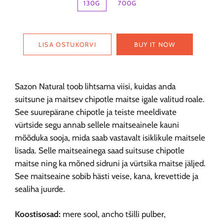
130G
700G
LISA OSTUKORVI
BUY IT NOW
Sazon Natural toob lihtsama viisi, kuidas anda
suitsune ja maitsev chipotle maitse igale valitud roale.
See suurepärane chipotle ja teiste meeldivate
vürtside segu annab sellele maitseainele kauni
mõõduka sooja, mida saab vastavalt isiklikule maitsele
lisada.
Selle maitseainega saad suitsuse chipotle
maitse ning ka mõned sidruni ja vürtsika maitse jäljed.
See maitseaine sobib hästi veise, kana, krevettide ja
sealiha juurde.
Koostisosad:
mere sool, ancho tšilli pulber,