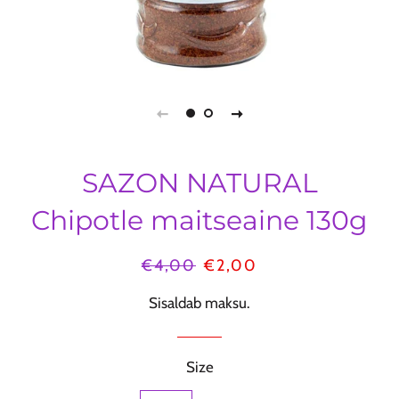
SAZON NATURAL
Chipotle maitseaine 130g
Tavahind
€4,00
Müügihind
€2,00
Sisaldab maksu.
Size