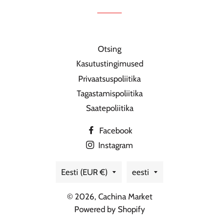
Otsing
Kasutustingimused
Privaatsuspoliitika
Tagastamispoliitika
Saatepoliitika
Facebook
Instagram
Riik/regioon
Keel
Eesti (EUR €)
eesti
© 2026,
Cachina Market
Powered by Shopify