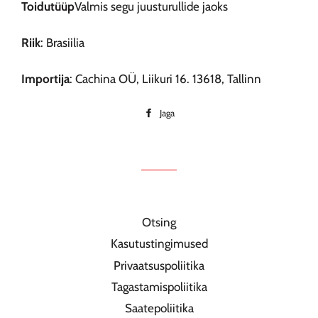
Toidutüüp
Valmis segu juusturullide jaoks
Riik
: Brasiilia
Importija
: Cachina OÜ, Liikuri 16. 13618, Tallinn
Jaga
Jaga
Facebookis
Otsing
Kasutustingimused
Privaatsuspoliitika
Tagastamispoliitika
Saatepoliitika