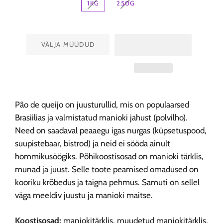
1KG
250G
VÄLJA MÜÜDUD
Pão de queijo on juusturullid, mis on populaarsed
Brasiilias ja valmistatud manioki jahust (polvilho).
Need on saadaval peaaegu igas nurgas (küpsetuspood,
suupistebaar, bistrod) ja neid ei sööda ainult
hommikusöögiks. Põhikoostisosad on manioki tärklis,
munad ja juust. Selle toote peamised omadused on
kooriku krõbedus ja taigna pehmus. Samuti on sellel
väga meeldiv juustu ja manioki maitse.
Koostisosad:
maniokitärklis, muudetud maniokitärklis,