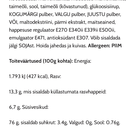
taimeõli, sool, taimeõli (kõvastunud), glükoosisiirup,
KOGUMÄRGI pulber, VALGU pulber, JUUSTU pulber,
VÕI, maltodekstriini, pärmi ekstrakt, maitseained,
happesuse regulaator E270 E340ii E339ii E500ii,
emulgaator E471, antioksüdant E307. Võib sisaldada
jälgi SOJAst. Hoida jahedas ja kuivas.
Allergeen: PIIM
Toiteväärtused (100g kohta):
Energia:
1.793 kJ (427 kcal), Rasv:
13,3 g, mis sisaldab küllastumata rasvhappeid:
6,7 g, Süsivesikud:
76 g, sisaldab suhkrut: 3.4g, Valgud: 0g, Sool: 0.76g.