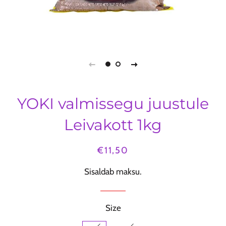
YOKI valmissegu juustule
Leivakott 1kg
Tavahind
Müügihind
€11,50
Sisaldab maksu.
Size