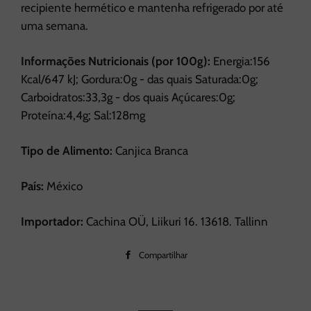
recipiente hermético e mantenha refrigerado por até
uma semana.
Informações Nutricionais (por 100g):
Energia:156
Kcal/647 kJ; Gordura:0g - das quais Saturada:0g;
Carboidratos:33,3g - dos quais Açúcares:0g;
Proteína:4,4g; Sal:128mg
Tipo de Alimento:
Canjica Branca
País:
México
Importador:
Cachina OÜ, Liikuri 16. 13618. Tallinn
Compartilhar
Compartilhar
no
Facebook