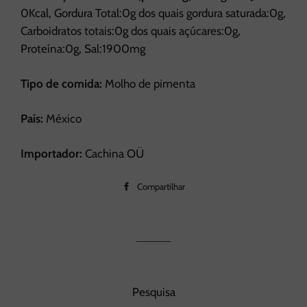
0Kcal, Gordura Total:0g dos quais gordura saturada:0g,
Carboidratos totais:0g dos quais açúcares:0g,
Proteína:0g, Sal:1900mg
Tipo de comida:
Molho de pimenta
País:
México
Importador:
Cachina OÜ
Compartilhar
Compartilhar
no
Facebook
Pesquisa