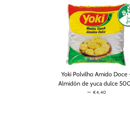
Yoki Polvilho Amido Doce 
Almidón de yuca dulce 50
PRECIO HABITU
—
€4,40